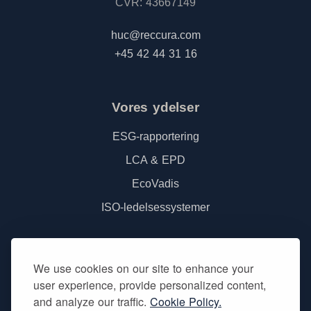
CVR: 43667149
huc@reccura.com
+45 42 44 31 16
Vores ydelser
ESG-rapportering
LCA & EPD
EcoVadis
ISO-ledelsessystemer
We use cookies on our site to enhance your
user experience, provide personalized content,
and analyze our traffic.
Cookie Policy.